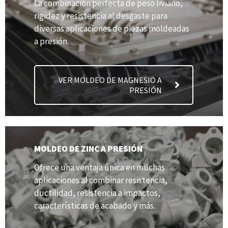
La combinación perfecta de peso liviano,
rigidez y resistencia al desgaste para
diversas aplicaciones de piezas moldeadas
a presión.
VER MOLDEO DE MAGNESIO A
PRESIÓN
MOLDEO DE ZINC A PRESIÓN
Ofrece una ventaja única en muchas
aplicaciones al combinar resistencia,
ductilidad, resistencia a impactos,
características de acabado y más.